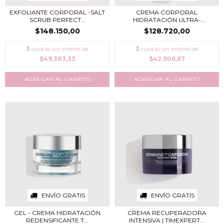
EXFOLIANTE CORPORAL -SALT
CREMA CORPORAL
SCRUB PERFECT...
HIDRATACIÓN ULTRA-
RECONFO...
$148.150,00
$128.720,00
3
cuotas sin interés de
3
cuotas sin interés de
$49.383,33
$42.906,67
ENVÍO GRATIS
ENVÍO GRATIS
GEL - CREMA HIDRATACIÓN
CREMA RECUPERADORA
REDENSIFICANTE T...
INTENSIVA | TIMEXPERT...