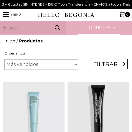
3 y 6 cuotas SIN INTERES - 15% Off con Transferencia - ENVIOS a todo el Pais
MENÚ
0
PRODUCTOS
Inicio
/
Productos
Ordenar por
FILTRAR