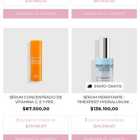
$30.583,33
$41.410,00
ENVÍO GRATIS
SÉRUM CONCENTRADO DE
SÉRUM HIDRATANTE -
VITAMINA C, E Y FER...
TIMEXPERT HYDRALURONI...
$87.500,00
$136.100,00
3
cuotas sin interés de
3
cuotas sin interés de
$29.166,67
$45.366,67