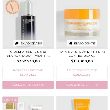
ENVÍO GRATIS
ENVÍO GRATIS
SERUM RECUPERADOR
CREMA REAL PRO RESILIENCIA
SINCRONIZADO |TIMEXPER...
CON TEXTURA C...
$362.530,00
$118.300,00
6
cuotas sin interés de
3
cuotas sin interés de
$60.421,67
$39.433,33
22
%
OFF