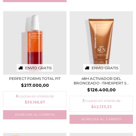
ENVÍO GRATIS
ENVÍO GRATIS
PERFECT FORMS TOTAL FIT
48H ACTIVADOR DEL
BRONCEADO -TIMEXPERT S...
$217.000,00
$126.400,00
6
cuotas sin interés de
3
cuotas sin interés de
$36.166,67
$42.133,33