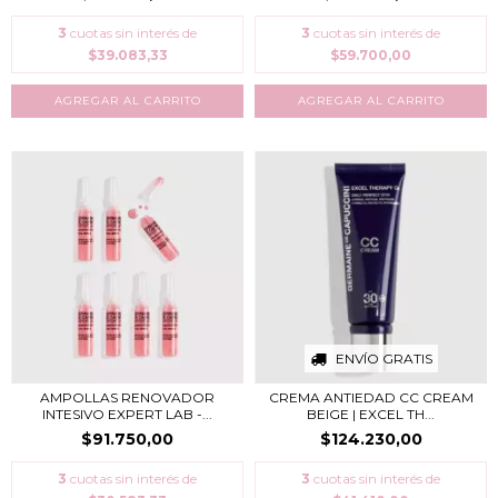
3
cuotas sin interés de
3
cuotas sin interés de
$39.083,33
$59.700,00
ENVÍO GRATIS
AMPOLLAS RENOVADOR
CREMA ANTIEDAD CC CREAM
INTESIVO EXPERT LAB -...
BEIGE | EXCEL TH...
$91.750,00
$124.230,00
3
cuotas sin interés de
3
cuotas sin interés de