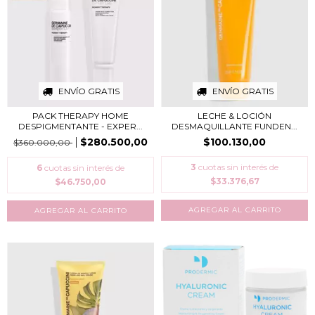
ENVÍO GRATIS
ENVÍO GRATIS
PACK THERAPY HOME
LECHE & LOCIÓN
DESPIGMENTANTE - EXPER...
DESMAQUILLANTE FUNDEN...
$280.500,00
$100.130,00
$360.000,00
3
cuotas sin interés de
6
cuotas sin interés de
$33.376,67
$46.750,00