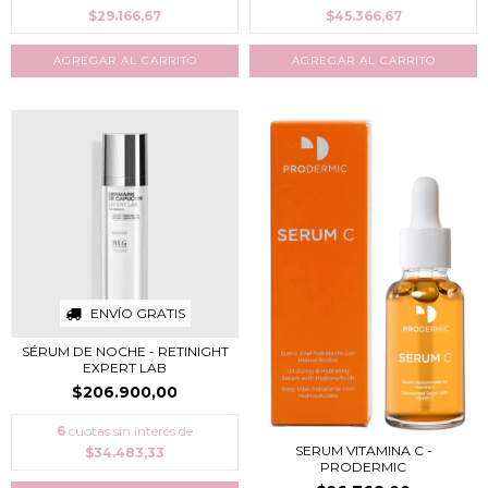
$29.166,67
$45.366,67
ENVÍO GRATIS
SÉRUM DE NOCHE - RETINIGHT
EXPERT LAB
$206.900,00
6
cuotas sin interés de
SERUM VITAMINA C -
$34.483,33
PRODERMIC