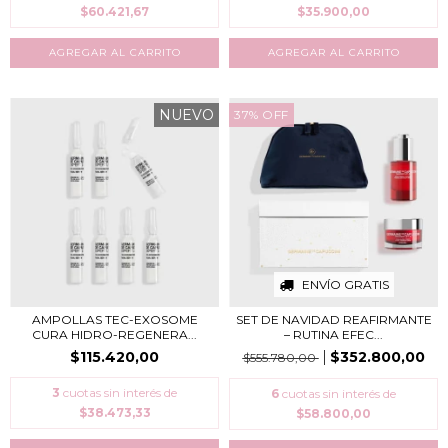
$60.421,67
$35.900,00
NUEVO
37
%
OFF
ENVÍO GRATIS
AMPOLLAS TEC-EXOSOME
SET DE NAVIDAD REAFIRMANTE
CURA HIDRO-REGENERA...
– RUTINA EFEC...
$115.420,00
$352.800,00
$555.780,00
3
cuotas sin interés de
6
cuotas sin interés de
$38.473,33
$58.800,00