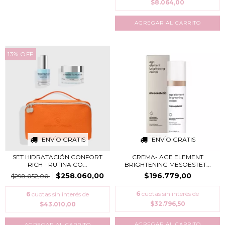
$8.064,00
13
%
OFF
ENVÍO GRATIS
ENVÍO GRATIS
SET HIDRATACIÓN CONFORT
CREMA- AGE ELEMENT
RICH - RUTINA CO...
BRIGHTENING MESOESTET...
$258.060,00
$196.779,00
$298.052,00
6
cuotas sin interés de
6
cuotas sin interés de
$32.796,50
$43.010,00