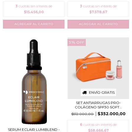
3
cuotas sin interés de
3
cuotas sin interés de
$15.456,00
$7.578,67
31
%
OFF
ENVÍO GRATIS
SET ANTIARRUGAS PRO-
COLÁGENO SPF30 SOFT...
$352.000,00
$512.000,00
6
cuotas sin interés de
SERUM ECLAIR LUMIBLEND -
$58.666,67