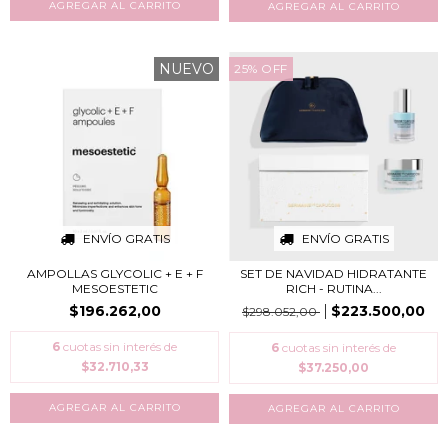
NUEVO
25
%
OFF
ENVÍO GRATIS
ENVÍO GRATIS
AMPOLLAS GLYCOLIC + E + F
SET DE NAVIDAD HIDRATANTE
MESOESTETIC
RICH - RUTINA...
$196.262,00
$223.500,00
$298.052,00
6
cuotas sin interés de
6
cuotas sin interés de
$32.710,33
$37.250,00