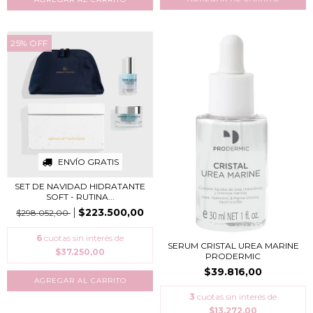
25
%
OFF
ENVÍO GRATIS
SET DE NAVIDAD HIDRATANTE
SOFT - RUTINA...
$223.500,00
$298.052,00
6
cuotas sin interés de
SERUM CRISTAL UREA MARINE
$37.250,00
PRODERMIC
$39.816,00
3
cuotas sin interés de
$13.272,00