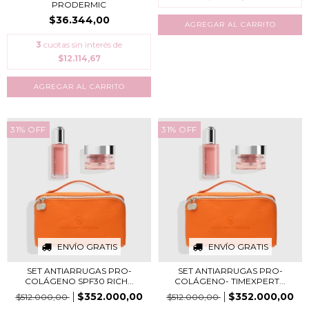
PRODERMIC
$36.344,00
3
cuotas sin interés de
$12.114,67
31
%
OFF
31
%
OFF
ENVÍO GRATIS
ENVÍO GRATIS
SET ANTIARRUGAS PRO-
SET ANTIARRUGAS PRO-
COLÁGENO SPF30 RICH...
COLÁGENO- TIMEXPERT...
$352.000,00
$352.000,00
$512.000,00
$512.000,00