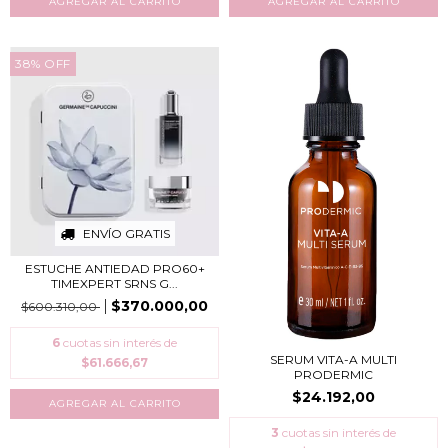
38
%
OFF
ENVÍO GRATIS
ESTUCHE ANTIEDAD PRO60+
TIMEXPERT SRNS G...
$370.000,00
$600.310,00
6
cuotas sin interés de
SERUM VITA-A MULTI
$61.666,67
PRODERMIC
$24.192,00
3
cuotas sin interés de