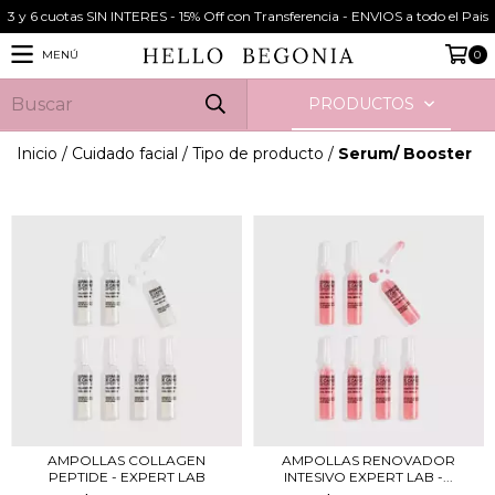
3 y 6 cuotas SIN INTERES - 15% Off con Transferencia - ENVIOS a todo el Pais
MENÚ
0
PRODUCTOS
Inicio
/
Cuidado facial
/
Tipo de producto
/
Serum/ Booster
AMPOLLAS COLLAGEN
AMPOLLAS RENOVADOR
PEPTIDE - EXPERT LAB
INTESIVO EXPERT LAB -...