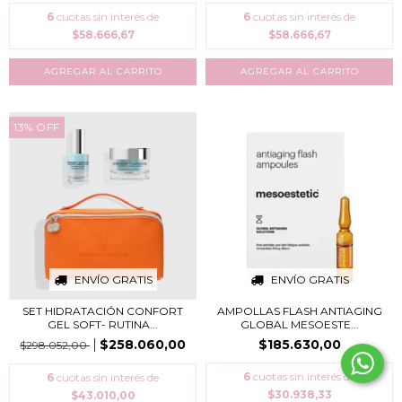
6
cuotas sin interés de
6
cuotas sin interés de
$58.666,67
$58.666,67
13
%
OFF
ENVÍO GRATIS
ENVÍO GRATIS
SET HIDRATACIÓN CONFORT
AMPOLLAS FLASH ANTIAGING
GEL SOFT- RUTINA...
GLOBAL MESOESTE...
$258.060,00
$185.630,00
$298.052,00
6
cuotas sin interés de
6
cuotas sin interés de
$30.938,33
$43.010,00