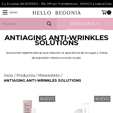
3 y 6 cuotas SIN INTERES - 15% Off con Transferencia - ENVIOS a todo el Pais
MENÚ
0
PRODUCTOS
ANTIAGING ANTI-WRINKLES
SOLUTIONS
Soluciones regeneradoras que reducen la apariencia de arrugas y líneas
de expresión retexturizando la piel.
Inicio
/
Productos
/
Mesoestetic
/
ANTIAGING ANTI-WRINKLES SOLUTIONS
NUEVO
NUEVO