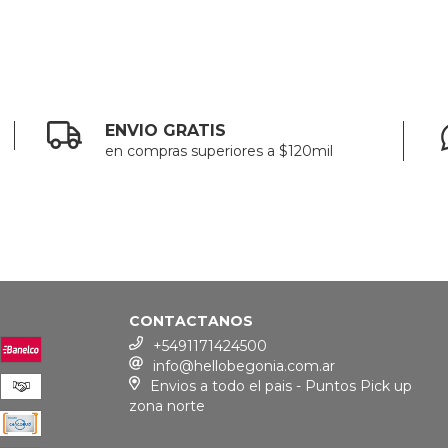
ENVIO GRATIS
en compras superiores a $120mil
CONTACTANOS
+5491171424500
info@hellobegonia.com.ar
Envios a todo el pais - Puntos Pick up
zona norte