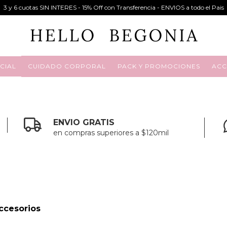
3 y 6 cuotas SIN INTERES - 15% Off con Transferencia - ENVIOS a todo el Pais
CIAL
CUIDADO CORPORAL
PACK Y PROMOCIONES
ACC
ENVIO GRATIS
en compras superiores a $120mil
ccesorios