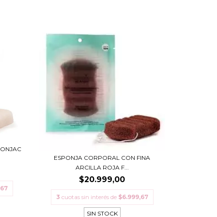
KONJAC
ESPONJA CORPORAL CON FINA
ARCILLA ROJA F...
$20.999,00
,67
3
cuotas sin interés de
$6.999,67
SIN STOCK