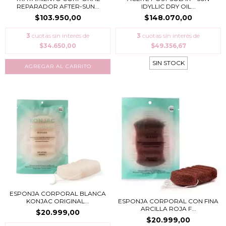
REPARADOR AFTER-SUN...
IDYLLIC DRY OIL...
$103.950,00
$148.070,00
3
cuotas sin interés de
3
cuotas sin interés de
$34.650,00
$49.356,67
SIN STOCK
ESPONJA CORPORAL BLANCA
ESPONJA CORPORAL CON FINA
KONJAC ORIGINAL...
ARCILLA ROJA F...
$20.999,00
$20.999,00