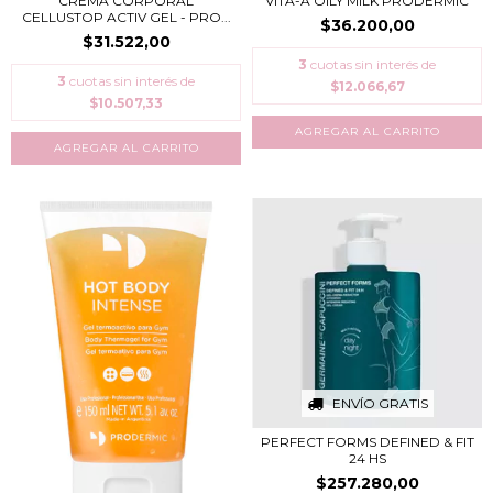
CREMA CORPORAL
VITA-A OILY MILK PRODERMIC
CELLUSTOP ACTIV GEL - PRO...
$36.200,00
$31.522,00
3
cuotas sin interés de
3
cuotas sin interés de
$12.066,67
$10.507,33
ENVÍO GRATIS
PERFECT FORMS DEFINED & FIT
24 HS
$257.280,00