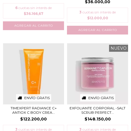
$36.000,00
6
cuotas sin interés de
3
cuotas sin interés de
$36.166,67
$12.000,00
NUEVO
ENVÍO GRATIS
ENVÍO GRATIS
TIMEXPERT RADIANCE C+
EXFOLIANTE CORPORAL -SALT
ANTIOX C BODY CREA...
SCRUB PERFECT...
$122.200,00
$148.150,00
3
cuotas sin interés de
3
cuotas sin interés de