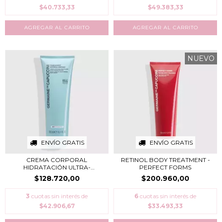
$40.733,33
$49.383,33
NUEVO
ENVÍO GRATIS
ENVÍO GRATIS
CREMA CORPORAL
RETINOL BODY TREATMENT -
HIDRATACIÓN ULTRA-
PERFECT FORMS
RECONFO...
$128.720,00
$200.960,00
3
cuotas sin interés de
6
cuotas sin interés de
$42.906,67
$33.493,33