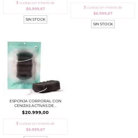
3
cuotas sin interés de
3
cuotas sin interés de
$6.999,67
$6.999,67
SIN STOCK
SIN STOCK
ESPONJA CORPORAL CON
CENIZAS ACTIVAS DE...
$20.999,00
3
cuotas sin interés de
$6.999,67