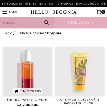
3 y 6 cuotas SIN INTERES - 15% Off con Transferencia - ENVIOS a todo el Pais
MENÚ
0
PRODUCTOS
Inicio
/
Cuidado Corporal
/
Corporal
ENVÍO GRATIS
PERFECT FORMS TOTAL FIT
CREMA DE MANOS Y UÑAS
PASSION FRUIT - OP...
$217.000,00