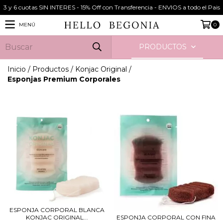
3 y 6 cuotas SIN INTERES - 15% Off con Transferencia - ENVIOS a todo el Pais
MENÚ
0
PRODUCTOS
Inicio
/
Productos
/
Konjac Original
/
Esponjas Premium Corporales
ESPONJA CORPORAL BLANCA
ESPONJA CORPORAL CON FINA
KONJAC ORIGINAL...