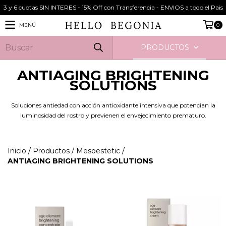
3 y 6 cuotas SIN INTERES - 15% Off con Transferencia - ENVIOS a todo el Pais
MENÚ
0
PRODUCTOS
ANTIAGING BRIGHTENING
SOLUTIONS
Soluciones antiedad con acción antioxidante intensiva que potencian la
luminosidad del rostro y previenen el envejecimiento prematuro.
Inicio
/
Productos
/
Mesoestetic
/
ANTIAGING BRIGHTENING SOLUTIONS