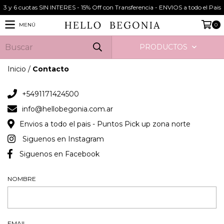
3 y 6 cuotas SIN INTERES - 15% Off con Transferencia - ENVIOS a todo el Pais
MENÚ
0
PRODUCTOS
Inicio
/
Contacto
+5491171424500
info@hellobegonia.com.ar
Envios a todo el pais - Puntos Pick up zona norte
Siguenos en Instagram
Siguenos en Facebook
NOMBRE
EMAIL