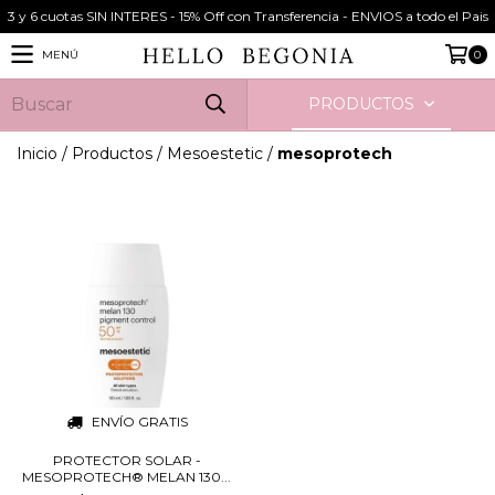
3 y 6 cuotas SIN INTERES - 15% Off con Transferencia - ENVIOS a todo el Pais
MENÚ
0
PRODUCTOS
Inicio
/
Productos
/
Mesoestetic
/
mesoprotech
ENVÍO GRATIS
PROTECTOR SOLAR -
MESOPROTECH® MELAN 130...