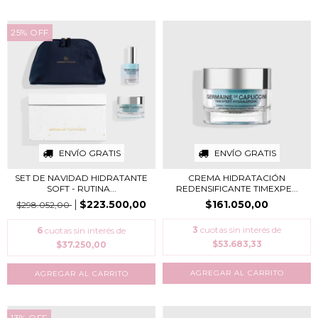
25
%
OFF
ENVÍO GRATIS
ENVÍO GRATIS
SET DE NAVIDAD HIDRATANTE
CREMA HIDRATACIÓN
SOFT - RUTINA...
REDENSIFICANTE TIMEXPE...
$223.500,00
$161.050,00
$298.052,00
3
cuotas sin interés de
6
cuotas sin interés de
$53.683,33
$37.250,00
13
%
OFF