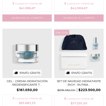
3
cuotas sin interés de
3
cuotas sin interés de
$41.996,67
$42.906,67
25
%
OFF
ENVÍO GRATIS
ENVÍO GRATIS
GEL - CREMA HIDRATACIÓN
SET DE NAVIDAD HIDRATANTE
REDENSIFICANTE T...
RICH - RUTINA...
$161.050,00
$223.500,00
$298.052,00
3
cuotas sin interés de
6
cuotas sin interés de
$53.683,33
$37.250,00