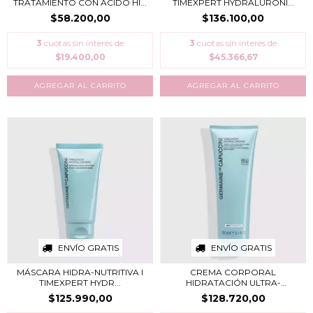
TRATAMIENTO CON ÁCIDO HI...
TIMEXPERT HYDRALURONI...
$58.200,00
$136.100,00
3
cuotas sin interés de
3
cuotas sin interés de
$19.400,00
$45.366,67
ENVÍO GRATIS
ENVÍO GRATIS
MÁSCARA HIDRA-NUTRITIVA I
CREMA CORPORAL
TIMEXPERT HYDR...
HIDRATACIÓN ULTRA-
RECONFO...
$125.990,00
$128.720,00