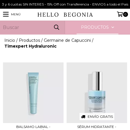
3 y 6 cuotas SIN INTERES - 15% Off con Transferencia - ENVIOS a todo el Pais
MENÚ
0
PRODUCTOS
Inicio
/
Productos
/
Germaine de Capuccini
/
Timexpert Hydraluronic
ENVÍO GRATIS
BALSAMO LABIAL -
SÉRUM HIDRATANTE -