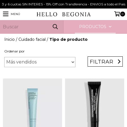
3 y 6 cuotas SIN INTERES - 15% Off con Transferencia - ENVIOS a todo el Pais
MENÚ
0
PRODUCTOS
Inicio
/
Cuidado facial
/
Tipo de producto
Ordenar por
FILTRAR