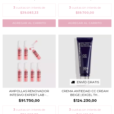
3
cuotas sin interés de
3
cuotas sin interés de
$39.083,33
$59.700,00
ENVÍO GRATIS
AMPOLLAS RENOVADOR
CREMA ANTIEDAD CC CREAM
INTESIVO EXPERT LAB -...
BEIGE | EXCEL TH...
$91.750,00
$124.230,00
3
cuotas sin interés de
3
cuotas sin interés de