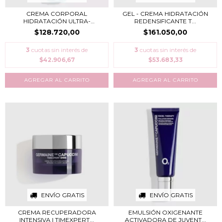
CREMA CORPORAL
GEL - CREMA HIDRATACIÓN
HIDRATACIÓN ULTRA-
REDENSIFICANTE T...
RECONFO...
$128.720,00
$161.050,00
3
cuotas sin interés de
3
cuotas sin interés de
$42.906,67
$53.683,33
ENVÍO GRATIS
ENVÍO GRATIS
CREMA RECUPERADORA
EMULSIÓN OXIGENANTE
INTENSIVA | TIMEXPERT...
ACTIVADORA DE JUVENT...