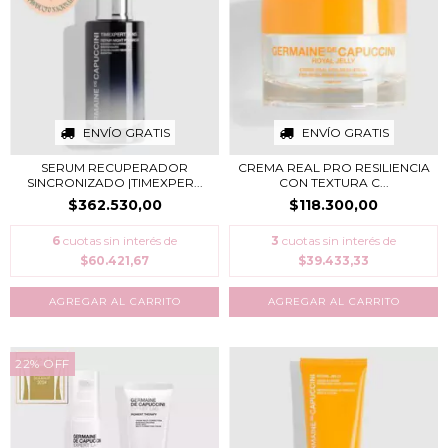
ENVÍO GRATIS
ENVÍO GRATIS
SERUM RECUPERADOR
CREMA REAL PRO RESILIENCIA
SINCRONIZADO |TIMEXPER...
CON TEXTURA C...
$362.530,00
$118.300,00
6
cuotas sin interés de
3
cuotas sin interés de
$60.421,67
$39.433,33
22
%
OFF