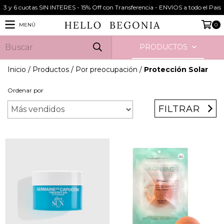
3 y 6 cuotas SIN INTERES - 15% Off con Transferencia - ENVIOS a todo el Pais
MENÚ
0
PRODUCTOS
Inicio
/
Productos
/
Por preocupación
/
Protección Solar
Ordenar por
FILTRAR