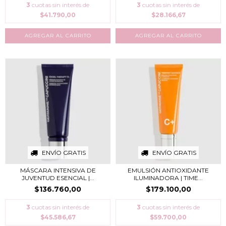
3
cuotas sin interés de
3
cuotas sin interés de
$41.790,00
$28.166,67
ENVÍO GRATIS
ENVÍO GRATIS
MÁSCARA INTENSIVA DE
EMULSIÓN ANTIOXIDANTE
JUVENTUD ESENCIAL |...
ILUMINADORA | TIME...
$136.760,00
$179.100,00
3
cuotas sin interés de
3
cuotas sin interés de
$45.586,67
$59.700,00